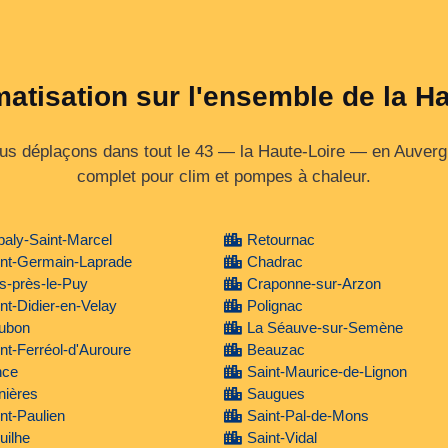
matisation sur l'ensemble de la H
s déplaçons dans tout le 43 — la Haute‑Loire — en Auvergn
complet pour clim et pompes à chaleur.
aly-Saint-Marcel
Retournac
int-Germain-Laprade
Chadrac
s-près-le-Puy
Craponne-sur-Arzon
nt-Didier-en-Velay
Polignac
ubon
La Séauve-sur-Semène
nt-Ferréol-d'Auroure
Beauzac
nce
Saint-Maurice-de-Lignon
nières
Saugues
nt-Paulien
Saint-Pal-de-Mons
uilhe
Saint-Vidal