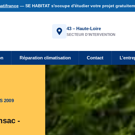
atifrance
— SE HABITAT s'occupe d'étudier votre projet gratuiteme
43 – Haute-Loire
SECTEUR D'INTERVENTION
on
Réparation climatisation
Contact
L’entre
S 2009
nsac -