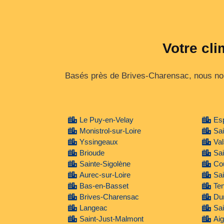
Votre cli
Basés près de Brives-Charensac, nous nou
Le Puy-en-Velay
Esp
Monistrol-sur-Loire
Sa
Yssingeaux
Val
Brioude
Sai
Sainte-Sigolène
Co
Aurec-sur-Loire
Sai
Bas-en-Basset
Te
Brives-Charensac
Du
Langeac
Sai
Saint-Just-Malmont
Aig