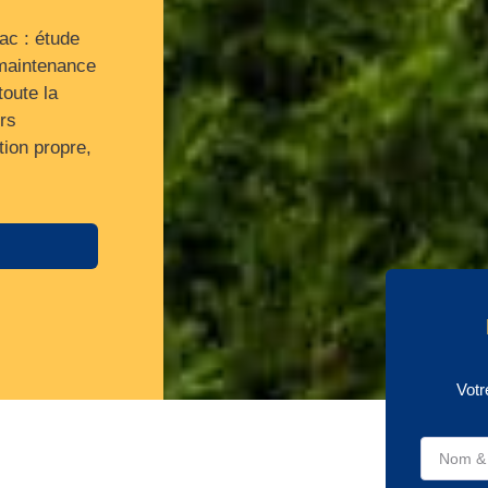
ac : étude
 maintenance
toute la
rs
tion propre,
Votr