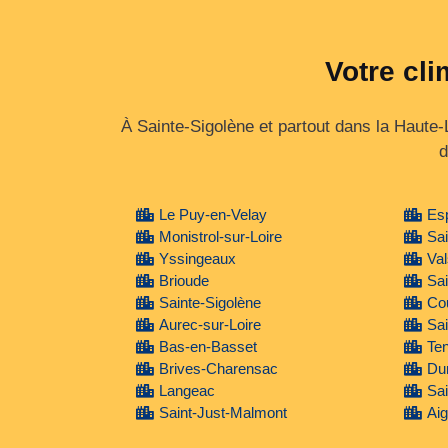
Votre cli
À Sainte-Sigolène et partout dans la Haute‑
d
Le Puy-en-Velay
Esp
Monistrol-sur-Loire
Sa
Yssingeaux
Val
Brioude
Sai
Sainte-Sigolène
Co
Aurec-sur-Loire
Sai
Bas-en-Basset
Te
Brives-Charensac
Du
Langeac
Sai
Saint-Just-Malmont
Aig