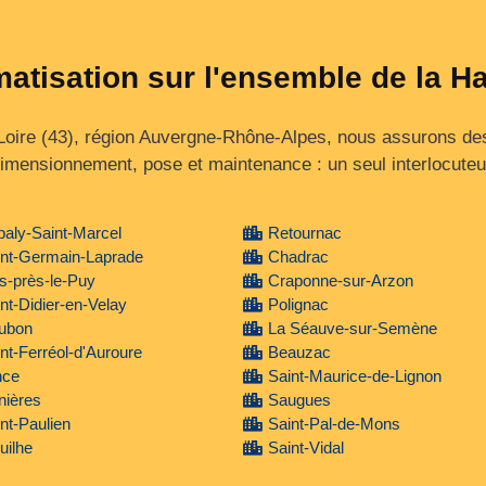
matisation sur l'ensemble de la H
Loire (43), région Auvergne‑Rhône‑Alpes, nous assurons des
imensionnement, pose et maintenance : un seul interlocuteu
aly-Saint-Marcel
Retournac
int-Germain-Laprade
Chadrac
s-près-le-Puy
Craponne-sur-Arzon
nt-Didier-en-Velay
Polignac
ubon
La Séauve-sur-Semène
nt-Ferréol-d'Auroure
Beauzac
nce
Saint-Maurice-de-Lignon
nières
Saugues
nt-Paulien
Saint-Pal-de-Mons
uilhe
Saint-Vidal