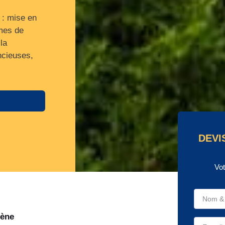
 : mise en
èmes de
la
ncieuses,
DEVI
Vot
lène