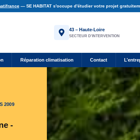
atifrance
— SE HABITAT s'occupe d'étudier votre projet gratuiteme
43 – Haute-Loire
SECTEUR D'INTERVENTION
on
Réparation climatisation
Contact
L’entre
S 2009
ne -